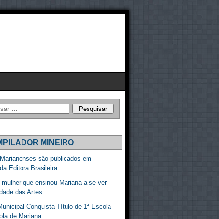
PILADOR MINEIRO
 Marianenses são publicados em
ada Editora Brasileira
 mulher que ensinou Mariana a se ver
dade das Artes
unicipal Conquista Título de 1ª Escola
ola de Mariana