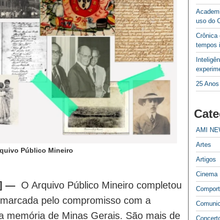
Academi
uso do 
Crônica
tempos 
Inteligê
experime
25 Anos
Cate
AMI N
Artes
rquivo Público Mineiro
Artigos
Cinema
] —
O Arquivo Público Mineiro completou
Compor
a marcada pelo compromisso com a
Comuni
da memória de Minas Gerais. São mais de
Concert