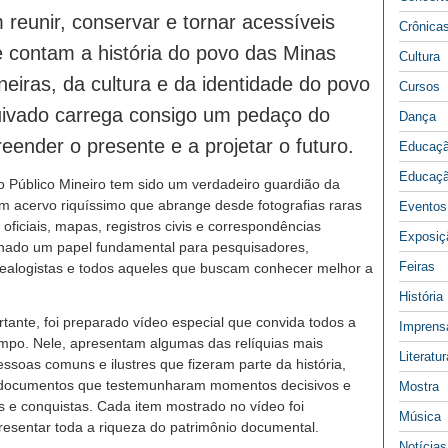
reunir, conservar e tornar acessíveis
Crônica
 contam a história do povo das Minas
Cultura
eiras, da cultura e da identidade do povo
Cursos
quivado carrega consigo um pedaço do
Dança
ender o presente e a projetar o futuro.
Educaç
Educaçã
o Público Mineiro tem sido um verdadeiro guardião da
m acervo riquíssimo que abrange desde fotografias raras
Eventos
ficiais, mapas, registros civis e correspondências
Exposiç
enhado um papel fundamental para pesquisadores,
Feiras
enealogistas e todos aqueles que buscam conhecer melhor a
História
ante, foi preparado vídeo especial que convida todos a
Imprens
mpo. Nele, apresentam algumas das relíquias mais
Literatur
essoas comuns e ilustres que fizeram parte da história,
, documentos que testemunharam momentos decisivos e
Mostra
as e conquistas. Cada item mostrado no vídeo foi
Música
esentar toda a riqueza do patrimônio documental.
Notícias