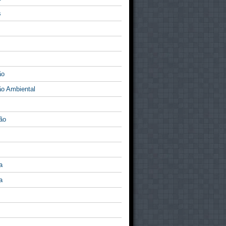
s
ão
o Ambiental
ão
a
a