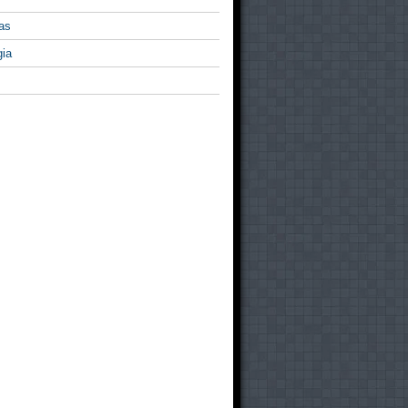
as
gia