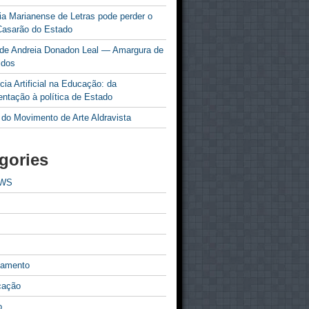
a Marianense de Letras pode perder o
Casarão do Estado
 de Andreia Donadon Leal — Amargura de
idos
ncia Artificial na Educação: da
ntação à política de Estado
 do Movimento de Arte Aldravista
gories
EWS
tamento
cação
o