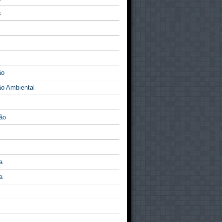
s
ão
o Ambiental
ão
a
a