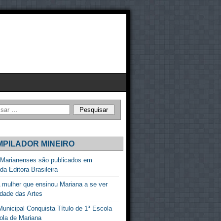
PILADOR MINEIRO
 Marianenses são publicados em
ada Editora Brasileira
 mulher que ensinou Mariana a se ver
dade das Artes
unicipal Conquista Título de 1ª Escola
ola de Mariana