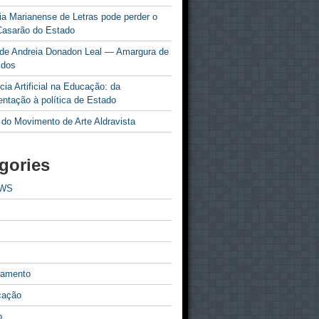
a Marianense de Letras pode perder o
Casarão do Estado
 de Andreia Donadon Leal — Amargura de
idos
ncia Artificial na Educação: da
ntação à política de Estado
 do Movimento de Arte Aldravista
gories
EWS
tamento
cação
o