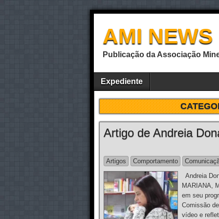
AMI NEWS
Publicação da Associação Mine
Expediente
CATEGO
Artigo de Andreia Don
Artigos
Comportamento
Comunicaç
Andreia Don
MARIANA, MG
em seu progr
Comissão de 
vídeo e refle