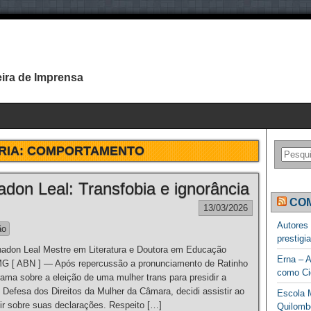
ira de Imprensa
RIA:
COMPORTAMENTO
adon Leal: Transfobia e ignorância
COM
13/03/2026
Autores
ão
prestigi
adon Leal Mestre em Literatura e Doutora em Educação
Erna – A
 [ ABN ] — Após repercussão a pronunciamento de Ratinho
como Ci
ama sobre a eleição de uma mulher trans para presidir a
Defesa dos Direitos da Mulher da Câmara, decidi assistir ao
Escola M
tir sobre suas declarações. Respeito […]
Quilomb