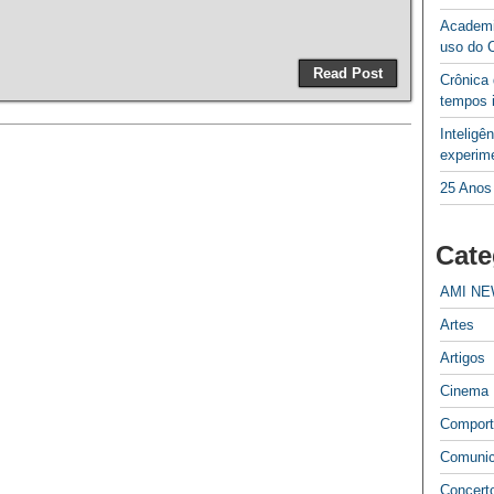
Academi
uso do 
Read Post
Crônica
tempos 
Inteligê
experime
25 Anos
Cate
AMI N
Artes
Artigos
Cinema
Compor
Comuni
Concert