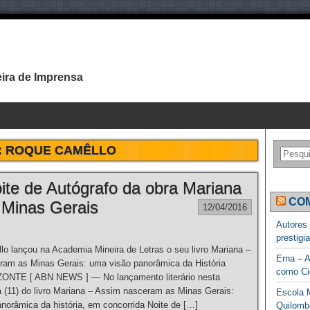
ira de Imprensa
:
ROQUE CAMÊLLO
te de Autógrafo da obra Mariana
COM
 Minas Gerais
12/04/2016
Autores
prestigi
o lançou na Academia Mineira de Letras o seu livro Mariana –
Erna – A
ram as Minas Gerais: uma visão panorâmica da História
como Ci
NTE [ ABN NEWS ] — No lançamento literário nesta
a (11) do livro Mariana – Assim nasceram as Minas Gerais:
Escola M
norâmica da história, em concorrida Noite de […]
Quilomb