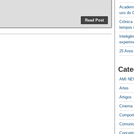
Academi
uso do 
Read Post
Crônica
tempos 
Inteligê
experime
25 Anos
Cate
AMI N
Artes
Artigos
Cinema
Compor
Comuni
Concert