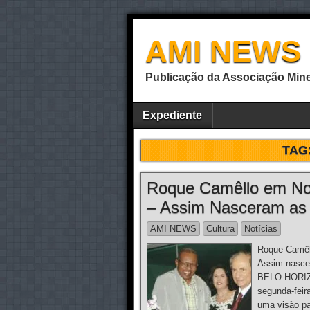
AMI NEWS
Publicação da Associação Mine
Expediente
TAG
Roque Camêllo em Noi
– Assim Nasceram as
AMI NEWS
Cultura
Notícias
Roque Camêll
Assim nasce
BELO HORIZO
segunda-feir
uma visão pa