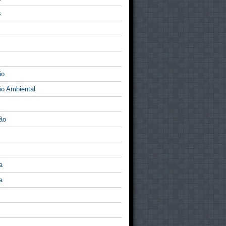
s
ão
o Ambiental
ão
a
a