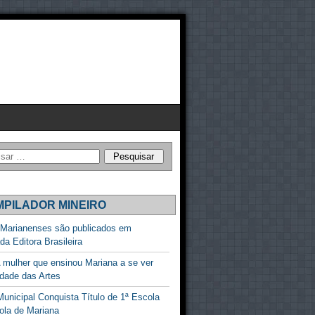
PILADOR MINEIRO
 Marianenses são publicados em
ada Editora Brasileira
 mulher que ensinou Mariana a se ver
dade das Artes
unicipal Conquista Título de 1ª Escola
ola de Mariana