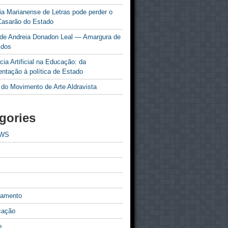
a Marianense de Letras pode perder o
Casarão do Estado
 de Andreia Donadon Leal — Amargura de
idos
ncia Artificial na Educação: da
ntação à política de Estado
 do Movimento de Arte Aldravista
gories
EWS
tamento
cação
o