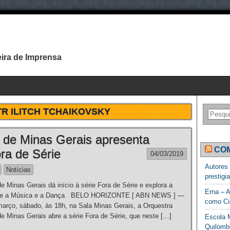
ira de Imprensa
TR ILITCH TCHAIKOVSKY
 de Minas Gerais apresenta
COM
ra de Série
04/03/2019
Autores
Notícias
prestigi
e Minas Gerais dá início à série Fora de Série e explora a
Erna – A
tre a Música e a Dança BELO HORIZONTE [ ABN NEWS ] —
como Ci
março, sábado, às 18h, na Sala Minas Gerais, a Orquestra
de Minas Gerais abre a série Fora de Série, que neste […]
Escola M
Quilomb