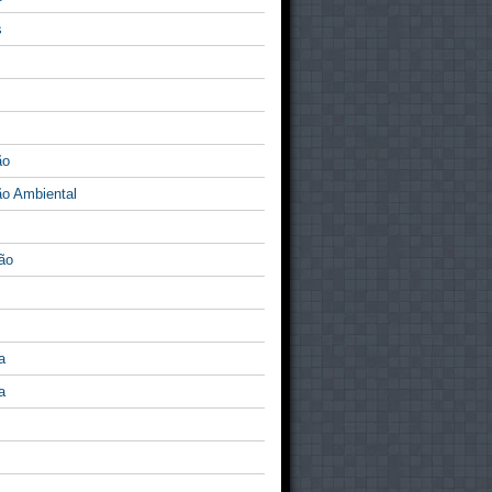
s
ão
o Ambiental
ão
a
a