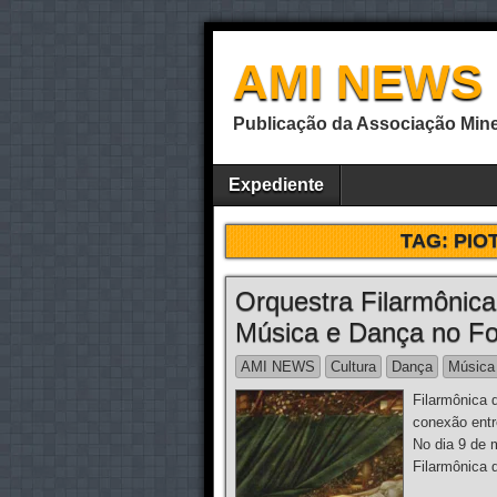
AMI NEWS
Publicação da Associação Mine
Expediente
TAG:
PIO
Orquestra Filarmônica
Música e Dança no Fo
AMI NEWS
Cultura
Dança
Música
Filarmônica d
conexão en
No dia 9 de 
Filarmônica 