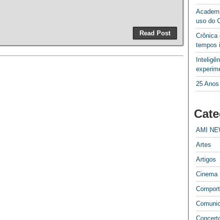
Academi
uso do 
Read Post
Crônica
tempos 
Inteligê
experime
25 Anos
Cate
AMI N
Artes
Artigos
Cinema
Compor
Comuni
Concert