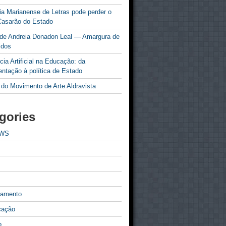
a Marianense de Letras pode perder o
Casarão do Estado
 de Andreia Donadon Leal — Amargura de
idos
ncia Artificial na Educação: da
ntação à política de Estado
 do Movimento de Arte Aldravista
gories
EWS
tamento
cação
o