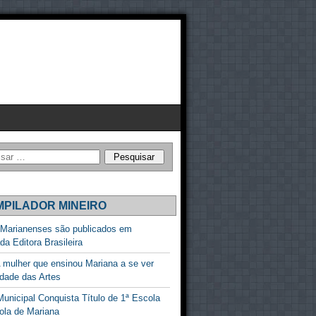
PILADOR MINEIRO
 Marianenses são publicados em
ada Editora Brasileira
 mulher que ensinou Mariana a se ver
dade das Artes
unicipal Conquista Título de 1ª Escola
ola de Mariana