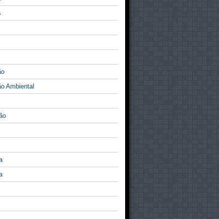
s
ão
o Ambiental
ão
a
a