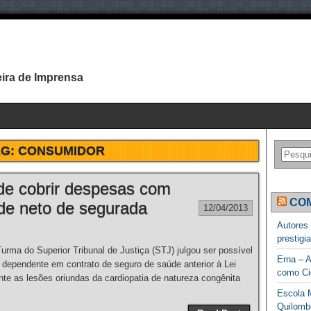
ira de Imprensa
AG:
CONSUMIDOR
de cobrir despesas com
COM
 de neto de segurada
12/04/2013
Autores
prestigi
ma do Superior Tribunal de Justiça (STJ) julgou ser possível
Erna – A
u dependente em contrato de seguro de saúde anterior à Lei
como Ci
te as lesões oriundas da cardiopatia de natureza congênita
Escola M
Quilomb