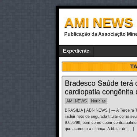
AMI NEWS
Publicação da Associação Mine
Expediente
T
Bradesco Saúde terá 
cardiopatia congênita
AMI NEWS
Notícias
BRASÍLIA [ ABN NEWS ] — A Terceira Tur
incluir neto de segurada titular como se
9.656/98, bem como cobrir contratualmen
que acomete a criança. A titular do […]