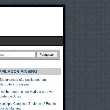
PILADOR MINEIRO
 Marianenses são publicados em
ada Editora Brasileira
 mulher que ensinou Mariana a se ver
dade das Artes
unicipal Conquista Título de 1ª Escola
ola de Mariana