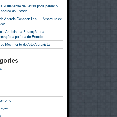
a Marianense de Letras pode perder o
Casarão do Estado
 de Andreia Donadon Leal — Amargura de
idos
ncia Artificial na Educação: da
ntação à política de Estado
 do Movimento de Arte Aldravista
gories
EWS
tamento
cação
o