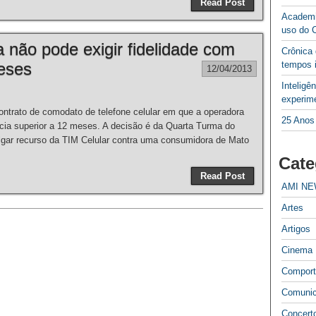
Read Post
Academi
uso do 
a não pode exigir fidelidade com
Crônica
meses
tempos 
12/04/2013
Inteligê
experime
trato de comodato de telefone celular em que a operadora
25 Anos
ia superior a 12 meses. A decisão é da Quarta Turma do
julgar recurso da TIM Celular contra uma consumidora de Mato
Cate
Read Post
AMI N
Artes
Artigos
Cinema
Compor
Comuni
Concert