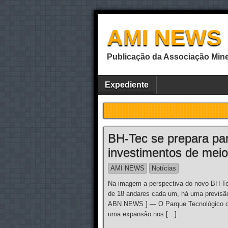
AMI NEWS
Publicação da Associação Mine
Expediente
BH-Tec se prepara p
investimentos de meio 
AMI NEWS
Notícias
Na imagem a perspectiva do novo BH-Tec
de 18 andares cada um, há uma previs
ABN NEWS ] — O Parque Tecnológico de
uma expansão nos […]