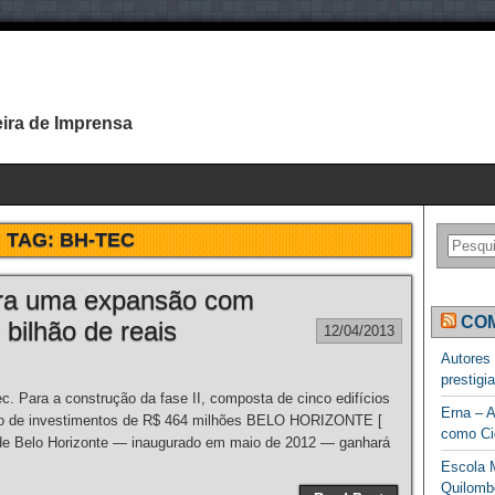
ira de Imprensa
TAG:
BH-TEC
ara uma expansão com
COM
bilhão de reais
12/04/2013
Autores
prestigi
. Para a construção da fase II, composta de cinco edifícios
Erna – A
ão de investimentos de R$ 464 milhões BELO HORIZONTE [
como Ci
 Belo Horizonte — inaugurado em maio de 2012 — ganhará
Escola M
Quilomb