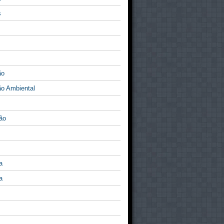
s
ão
o Ambiental
ão
a
a