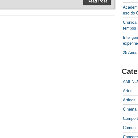
Read Post
Academi
uso do 
Crônica
tempos 
Inteligê
experime
25 Anos
Cate
AMI N
Artes
Artigos
Cinema
Compor
Comuni
Concert