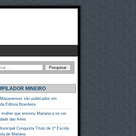
PILADOR MINEIRO
 Marianenses são publicados em
ada Editora Brasileira
 mulher que ensinou Mariana a se ver
dade das Artes
unicipal Conquista Título de 1ª Escola
ola de Mariana