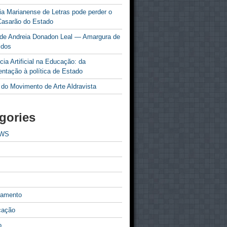
a Marianense de Letras pode perder o
Casarão do Estado
 de Andreia Donadon Leal — Amargura de
idos
ncia Artificial na Educação: da
ntação à política de Estado
 do Movimento de Arte Aldravista
gories
EWS
tamento
cação
o